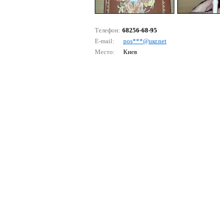
Телефон:
68256-68-95
E-mail:
роs***@uкr.nеt
Место:
Киев