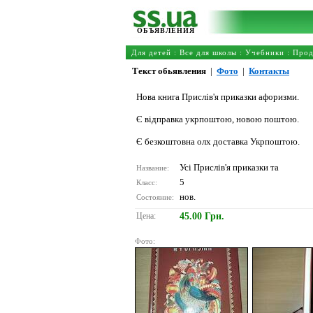
ОБЪЯВЛЕНИЯ
Для детей
:
Все для школы
:
Учебники
: Про
Текст обьявления
|
Фото
|
Контакты
Нова книга Прислів'я приказки афоризми.
Є відправка укрпоштою, новою поштою.
Є безкоштовна олх доставка Укрпоштою.
Усі Прислів'я приказки та
Название:
5
Класс:
нов.
Состояние:
Цена:
45.00 Грн.
Фото: