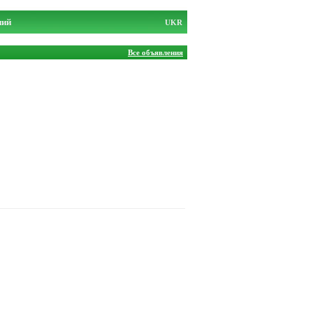
ний
UKR
Все объявления