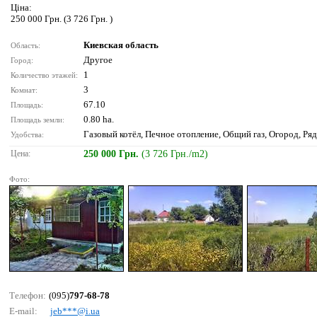
Ціна:
250 000 Грн. (3 726 Грн. )
Киевская область
Область:
Другое
Город:
1
Количество этажей:
3
Комнат:
67.10
Площадь:
0.80 ha.
Площадь земли:
Газовый котёл, Печное отопление, Общий газ, Огород, Ряд
Удобства:
Цена:
250 000 Грн.
(3 726 Грн./m2)
Фото:
Телефон:
(095)
797-68-78
E-mail:
jеb***@i.uа