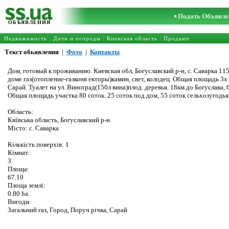
Подать Объявле
ОБЪЯВЛЕНИЯ
Недвижимость
:
Дачи и огороды
:
Киевская область
: Продают
Текст обьявления
|
Фото
|
Контакты
Дом, готовый к проживанию. Киевская обл, Богуславский р-н, с. Саварка 115к
доме газ(отопление-газконв екторы)камин, свет, колодец. Общая площадь 3х ко
Сарай. Туалет на ул. Виноград(150л вина)плод. деревья. 18км до Богуслава,
Общая площадь участка 80 соток. 25 соток под дом, 55 соток сельхозугодь
Область:
Київська область, Богуславский р-н
Місто: c. Саварка
Кількість поверхів: 1
Кімнат:
3
Площа:
67.10
Площа землі:
0.80 ha.
Вигоди:
Загальний газ, Город, Поруч річка, Сарай