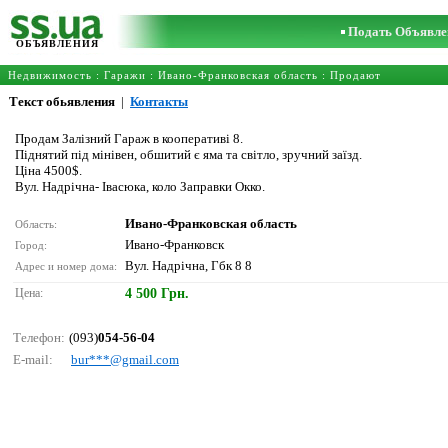
Подать Объявле
ОБЪЯВЛЕНИЯ
Недвижимость
:
Гаражи
:
Ивано-Франковская область
: Продают
Текст обьявления
|
Контакты
Продам Залізний Гараж в кооперативі 8.
Піднятий під мінівен, обшитий є яма та світло, зручний заїзд.
Ціна 4500$.
Вул. Надрічна- Івасюка, коло Заправки Окко.
Ивано-Франковская область
Область:
Ивано-Франковск
Город:
Вул. Надрічна, Гбк 8 8
Адрес и номер дома:
Цена:
4 500 Грн.
Телефон:
(093)
054-56-04
E-mail:
bur***@gmаil.соm