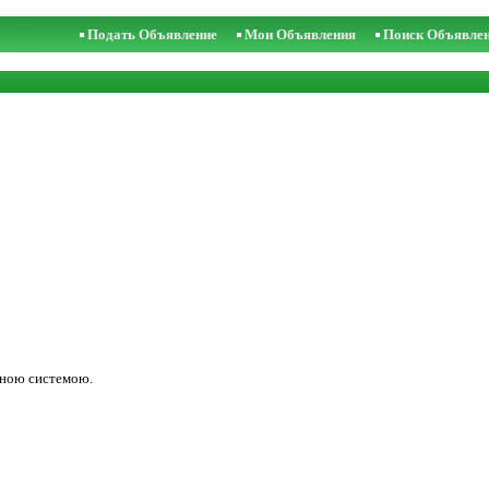
Подать Объявление
Мои Объявления
Поиск Объявле
скною системою.