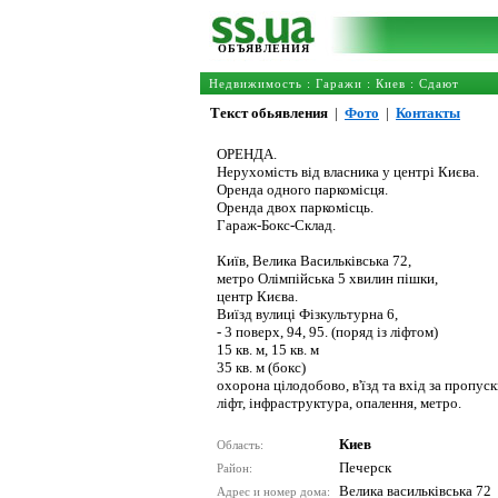
ОБЪЯВЛЕНИЯ
Недвижимость
:
Гаражи
:
Киев
: Сдают
Текст обьявления
|
Фото
|
Контакты
ОРЕНДА.
Нерухомість від власника у центрі Києва.
Оренда одного паркомісця.
Оренда двох паркомісць.
Гараж-Бокс-Склад.
Київ, Велика Васильківська 72,
метро Олімпійська 5 хвилин пішки,
центр Києва.
Виїзд вулиці Фізкультурна 6,
- 3 поверх, 94, 95. (поряд із ліфтом)
15 кв. м, 15 кв. м
35 кв. м (бокс)
охорона цілодобово, в'їзд та вхід за пропу
ліфт, інфраструктура, опалення, метро.
Киев
Область:
Печерск
Район:
Велика васильківська 72
Адрес и номер дома: