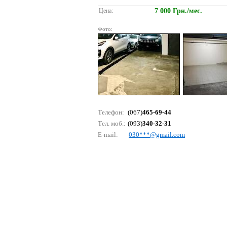
Цена:
7 000 Грн./мес.
Фото:
Телефон:
(067)
465-69-44
Тел. моб.:
(093)
340-32-31
E-mail:
030***@gmаil.соm