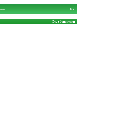
ний
UKR
Все объявления