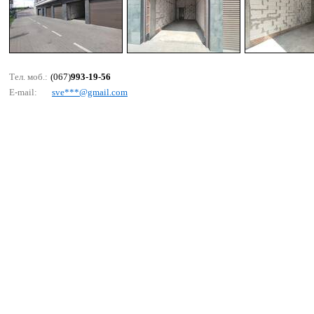
Тел. моб.:
(067)
993-19-56
E-mail:
svе***@gmаil.соm