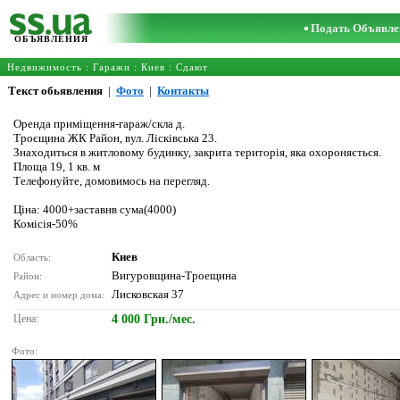
Подать Объявле
ОБЪЯВЛЕНИЯ
Недвижимость
:
Гаражи
:
Киев
: Сдают
Текст обьявления
|
Фото
|
Контакты
Оренда приміщення-гараж/скла д.
Троєщина ЖК Район, вул. Лісківська 23.
Знаходиться в житловому будинку, закрита територія, яка охороняється.
Площа 19, 1 кв. м
Телефонуйте, домовимось на перегляд.
Ціна: 4000+заставнв сума(4000)
Комісія-50%
Киев
Область:
Вигуровщина-Троещина
Район:
Лисковская 37
Адрес и номер дома:
Цена:
4 000 Грн./мес.
Фото: