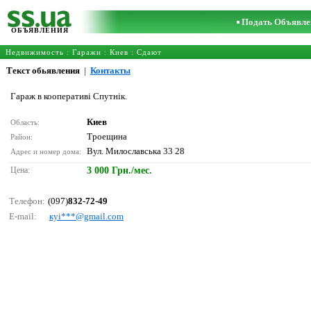
Подать Объявле
ОБЪЯВЛЕНИЯ
Недвижимость
:
Гаражи
:
Киев
: Сдают
Текст обьявления
|
Контакты
Гараж в кооперативі Спутнік.
Киев
Область:
Троещина
Район:
Вул. Милославська 33 28
Адрес и номер дома:
Цена:
3 000 Грн./мес.
Телефон:
(097)
832-72-49
E-mail:
кyi***@gmаil.соm