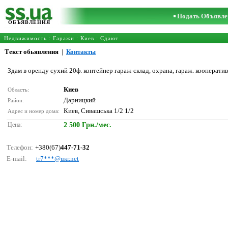
Подать Объявле
ОБЪЯВЛЕНИЯ
Недвижимость
:
Гаражи
:
Киев
: Сдают
Текст обьявления
|
Контакты
Здам в оренду сухий 20ф. контейнер гараж-склад, охрана, гараж. кооператив
Киев
Область:
Дарницкий
Район:
Киев, Сивашська 1/2 1/2
Адрес и номер дома:
Цена:
2 500 Грн./мес.
Телефон:
+380(67)
447-71-32
E-mail:
tr7***@uкr.nеt