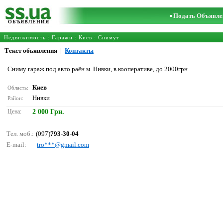
Подать Объявле
ОБЪЯВЛЕНИЯ
Недвижимость
:
Гаражи
:
Киев
: Снимут
Текст обьявления
|
Контакты
Сниму гараж под авто раён м. Нивки, в кооперативе, до 2000грн
Киев
Область:
Нивки
Район:
Цена:
2 000 Грн.
Тел. моб.:
(097)
793-30-04
E-mail:
trо***@gmаil.соm