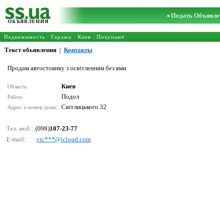
Подать Объявле
ОБЪЯВЛЕНИЯ
Недвижимость
:
Гаражи
:
Киев
: Покупают
Текст обьявления
|
Контакты
Продам автостоянку з освітленням без ями
Киев
Область:
Подол
Район:
Світлицького 32
Адрес и номер дома:
Тел. моб.:
(098)
107-23-77
E-mail:
viс***@iсlоud.соm