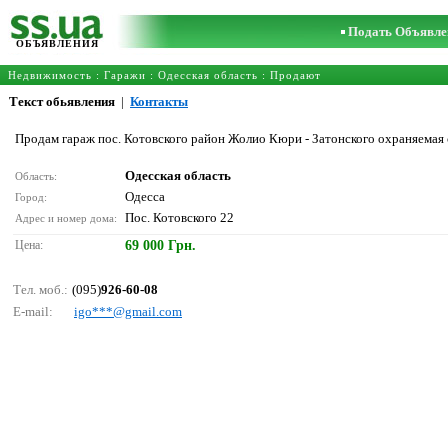
Подать Объявле
ОБЪЯВЛЕНИЯ
Недвижимость
:
Гаражи
:
Одесская область
: Продают
Текст обьявления
|
Контакты
Продам гараж пос. Котовского район Жолио Кюри - Затонского охраняемая 
Одесская область
Область:
Одесса
Город:
Пос. Котовского 22
Адрес и номер дома:
Цена:
69 000 Грн.
Тел. моб.:
(095)
926-60-08
E-mail:
igо***@gmаil.соm