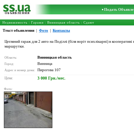
Подать Объявле
ОБЪЯВЛЕНИЯ
Недвижимость
:
Гаражи
:
Винницкая область
: Сдают
Текст обьявления
|
Фото
|
Контакты
Цегляний гараж для 2 авто на Поділлі (біля воріт психлікарні) в кооперативі
маршрутки.
Винницкая область
Область:
Винница
Город:
Пирогова 107
Адрес и номер дома:
Цена:
3 000 Грн./мес.
Фото: