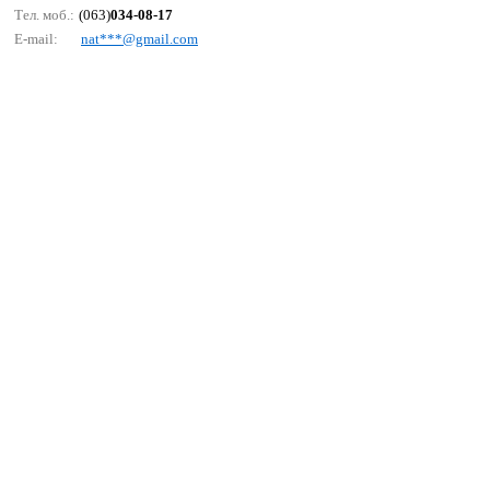
Тел. моб.:
(063)
034-08-17
E-mail:
nаt***@gmаil.соm