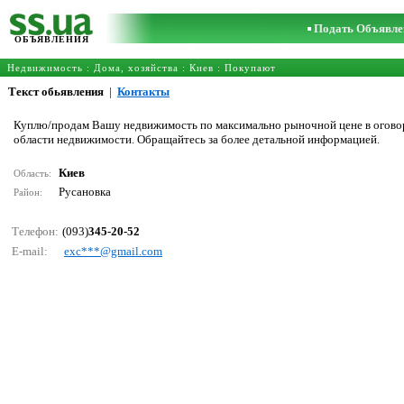
Подать Объявле
ОБЪЯВЛЕНИЯ
Недвижимость
:
Дома, хозяйства
:
Киев
: Покупают
Текст обьявления
|
Контакты
Куплю/продам Вашу недвижимость по максимально рыночной цене в оговор
области недвижимости. Обращайтесь за более детальной информацией.
Киев
Область:
Русановка
Район:
Телефон:
(093)
345-20-52
E-mail:
ехс***@gmаil.соm