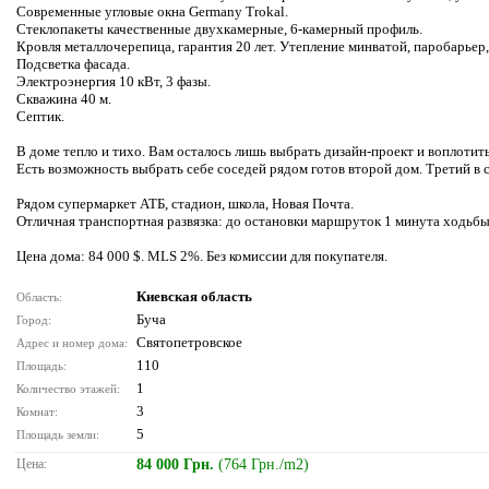
Современные угловые окна Germany Trokal.
Стеклопакеты качественные двухкамерные, 6-камерный профиль.
Кровля металлочерепица, гарантия 20 лет. Утепление минватой, паробарьер,
Подсветка фасада.
Электроэнергия 10 кВт, 3 фазы.
Скважина 40 м.
Септик.
В доме тепло и тихо. Вам осталось лишь выбрать дизайн-проект и воплотить
Есть возможность выбрать себе соседей рядом готов второй дом. Третий в 
Рядом супермаркет АТБ, стадион, школа, Новая Почта.
Отличная транспортная развязка: до остановки маршруток 1 минута ходьбы
Цена дома: 84 000 $. MLS 2%. Без комиссии для покупателя.
Киевская область
Область:
Буча
Город:
Святопетровское
Адрес и номер дома:
110
Площадь:
1
Количество этажей:
3
Комнат:
5
Площадь земли:
Цена:
84 000 Грн.
(764 Грн./m2)