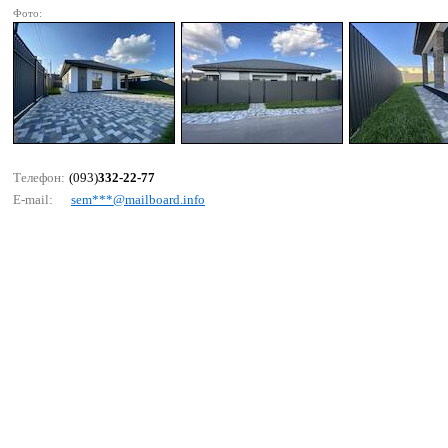
Фото:
Телефон:
(093)
332-22-77
E-mail:
sеm***@mаilbоаrd.infо