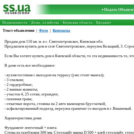
Подать Объявле
ОБЪЯВЛЕНИЯ
Недвижимость
:
Дома, хозяйства
:
Киевская область
: Продают
Текст обьявления
|
Фото
|
Контакты
Продам дом 110 кв. м. в с. Святопетровское, Киевская обл.
Предлагаем купить дом в селе Святопетровское, переулок Козацкий, 3. Стр
Если Вы хотите купить дом в Киевской области, то эта недвижимость то, ч
В доме есть все необходимое:
- кухня-гостиная с выходом на террасу (уже стоит мангал);
- 3 спальни;
- 2 гардеробные;
- 2 ванные комнаты;
- участок 4, 25 сотки, огражден;
- газонная трава;
- откатные ворота, стоянка на 2 авто вымощена брусчаткой;
- асфальтированный подъезд, переулок граничит со въездом в г. Вишневый.
Характеристики дома:
Фундамент ленточный + плита.
Стены из газоблоков 300 мм. Стоунлайт марка D 500 + клей стоунлайт, уте