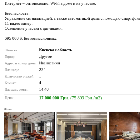
Интернет – оптоволокно, Wi-Fi в доме и на участке.
Безопасность:
Управление сигнализацией, а также автоматикой дома с помощью смартфона
11 видео камер.
Освещение участка с датчиками.
695 000 $. Без комиссионных.
Киевская область
Область:
Другое
Город:
Иванковичи
Адрес и номер дома:
224
Площадь:
1
Количество этажей:
4
Комнат:
14.40
Площадь земли:
Цена:
17 000 000 Грн.
(75 893 Грн./m2)
Фото: