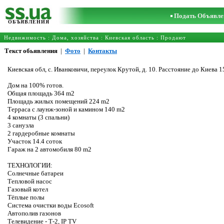
Подать Объявле
ОБЪЯВЛЕНИЯ
Недвижимость
:
Дома, хозяйства
:
Киевская область
: Продают
Текст обьявления
|
Фото
|
Контакты
Киевская обл, с. Иванковичи, переулок Крутой, д. 10. Расстояние до Киева 
Дом на 100% готов.
Общая площадь 364 m2
Площадь жилых помещений 224 m2
Терраса с лаунж-зоной и камином 140 m2
4 комнаты (3 спальни)
3 санузла
2 гардеробные комнаты
Участок 14.4 соток
Гараж на 2 автомобиля 80 m2
ТЕХНОЛОГИИ:
Солнечные батареи
Тепловой насос
Газовый котел
Тёплые полы
Система очистки воды Ecosoft
Автополив газонов
Телевидение - Т-2, IP TV