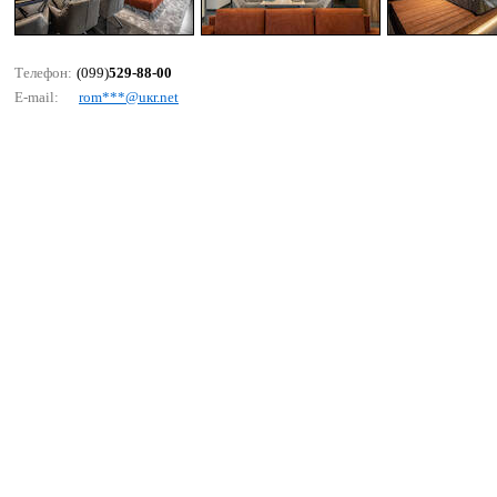
Телефон:
(099)
529-88-00
E-mail:
rоm***@uкr.nеt