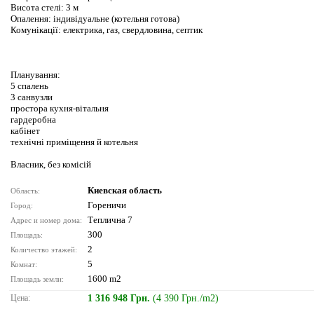
Висота стелі: 3 м
Опалення: індивідуальне (котельня готова)
Комунікації: електрика, газ, свердловина, септик
Планування:
5 спалень
3 санвузли
простора кухня-вітальня
гардеробна
кабінет
технічні приміщення й котельня
Власник, без комісій
Киевская область
Область:
Гореничи
Город:
Теплична 7
Адрес и номер дома:
300
Площадь:
2
Количество этажей:
5
Комнат:
1600 m2
Площадь земли:
Цена:
1 316 948 Грн.
(4 390 Грн./m2)