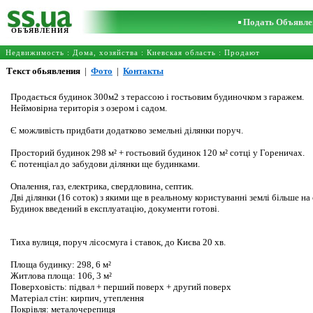
Подать Объявле
ОБЪЯВЛЕНИЯ
Недвижимость
:
Дома, хозяйства
:
Киевская область
: Продают
Текст обьявления
|
Фото
|
Контакты
Продається будинок 300м2 з терассою і гостьовим будиночком з гаражем.
Неймовірна територія з озером і садом.
Є можливість придбати додатково земельні ділянки поруч.
Просторий будинок 298 м² + гостьовий будинок 120 м² сотці у Гореничах.
Є потенціал до забудови ділянки ще будинками.
Опалення, газ, електрика, свердловина, септик.
Дві ділянки (16 соток) з якими ще в реальному користуванні землі більше на 
Будинок введений в експлуатацію, документи готові.
Тиха вулиця, поруч лісосмуга і ставок, до Києва 20 хв.
Площа будинку: 298, 6 м²
Житлова площа: 106, 3 м²
Поверховість: підвал + перший поверх + другий поверх
Матеріал стін: кирпич, утеплення
Покрівля: металочерепиця