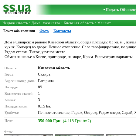
Подать Объявле
ОБЪЯВЛЕНИЯ
Недвижимость
:
Дома, хозяйства
:
Киевская область
: Меняют
Текст обьявления
|
Фото
|
Контакты
Дом в Сквирском районе Киевской области, общая площадь: 85 кв. м. , жилая:
кухня. Колодец во дворе. Печное отопление. Село газофицировано, по улице
Рядом ставки. Тихое, уютное место.
Обмен на жилье в Киеве, пригороде, на море, Крым. Рассмотрим варианты.
Киевская область
Область:
Сквира
Город:
Гагарина
Адрес и номер дома:
85
Площадь:
1
Количество этажей:
3
Комнат:
0.15 ha.
Площадь земли:
Печное отопление, Гараж, Огород, Рядом озеро, Сарай, 
Удобства:
Цена:
350 000 Грн.
(4 118 Грн./m2)
Фото: