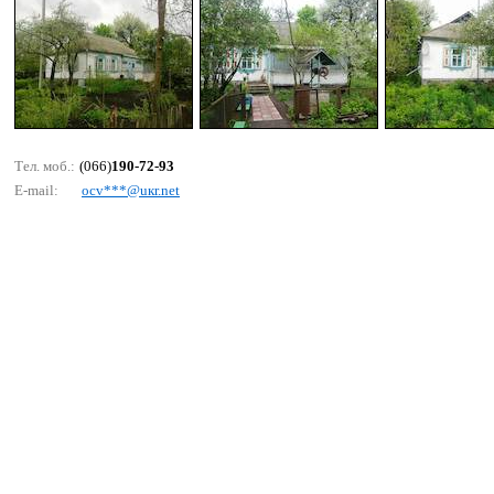
Тел. моб.:
(066)
190-72-93
E-mail:
осv***@uкr.nеt