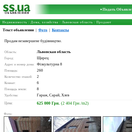
Подать Объявле
ОБЪЯВЛЕНИЯ
Недвижимость
:
Дома, хозяйства
:
Львовская область
: Продают
Текст обьявления
|
Фото
|
Контакты
Продам незавершене будівництво.
Львовская область
Область:
Щирец
Город:
Фізкультурна 8
Адрес и номер дома:
260
Площадь:
2
Количество этажей:
6
Комнат:
8
Площадь земли:
Гараж, Сарай, Хлев
Удобства:
Цена:
625 000 Грн.
(2 404 Грн./m2)
Фото: