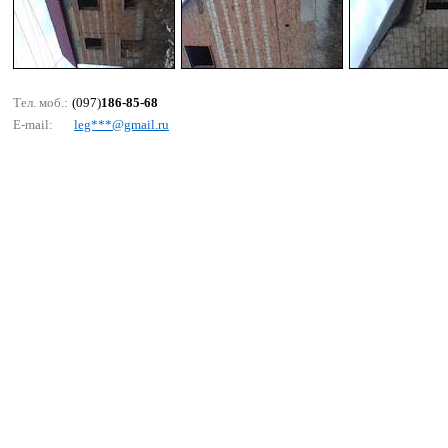
Тел. моб.:
(097)
186-85-68
E-mail:
lеg***@gmаil.ru