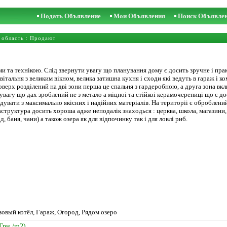
Подать Объявление
Мои Объявления
Поиск Объявле
 область
: Продают
и та технікою. Слід звернути увагу що планування дому є досить зручне і пра
італьня з великим вікном, велика затишна кухня і сходи які ведуть в гараж і к
верх розділений на дві зони перша це спальня з гардеробною, а друга зона вкл
увагу що дах зроблений не з метало а міцноі та стійкоі керамочерепиці що є дос
дувати з максимально якісних і надійних матеріалів. На територіі є оброблений
аструктура досить хороша адже неподалік знаходься : церква, школа, магазини, 
, баня, чани) а також озера як для відпочинку так і для ловлі риб.
зовый котёл, Гараж, Огород, Рядом озеро
 Грн./m2)