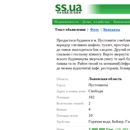
ОБЪЯВЛЕНИЯ
Недвижимость
:
Дома, хозяйства
:
Львовская
Текст обьявления
|
Фото
|
Контакты
Продається будинок в м. Пустомити з меблям
коридор з великою шафою, туалет, простора в
де також знаходиться бак з водою. Другий по
спальню і гостьову кімнату. Варто звернути 
всього будівництва звертали увагу те щоб бу
гамака та ін. Район тихий та затишний) Інфр
де можна відпочити( кафе, ресторани, більярд
Львовская область
Область:
Пустомыты
Город:
Свободи
Адрес и номер дома:
182
Площадь:
2
Количество этажей:
4
Комнат:
10
Площадь земли:
Горячая вода, Бойлер, Га
Удобства:
Цена:
3 000 000 Грн.
(16 484