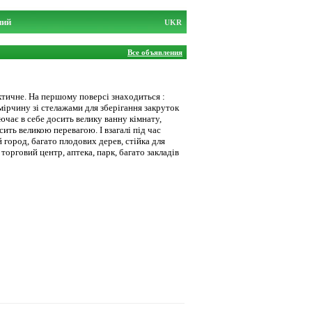
ний
UKR
Все объявления
ктичне. На першому поверсі знаходиться :
омірчину зі стелажами для зберігання закруток
ючає в себе досить велику ванну кімнату,
ить великою перевагою. І взагалі під час
 город, багато плодових дерев, стійка для
торговий центр, аптека, парк, багато закладів