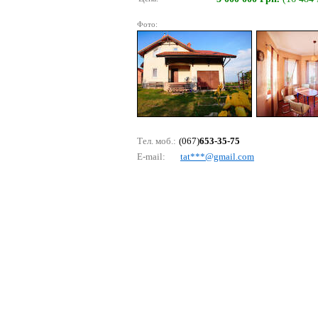
Фото:
Тел. моб.:
(067)
653-35-75
E-mail:
tаt***@gmаil.соm