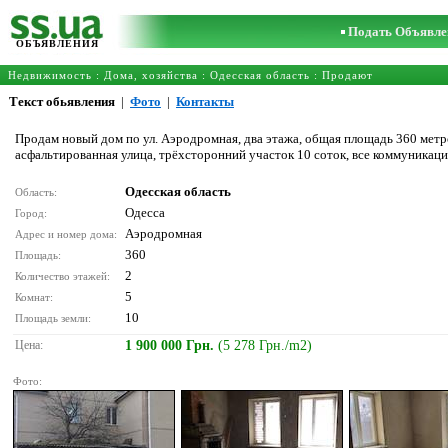
Подать Объявле
ОБЪЯВЛЕНИЯ
Недвижимость
:
Дома, хозяйства
:
Одесская область
: Продают
Текст обьявления
|
Фото
|
Контакты
Продам новый дом по ул. Аэродромная, два этажа, общая площадь 360 метров
асфальтированная улица, трёхсторонний участок 10 соток, все коммуникац
Одесская область
Область:
Одесса
Город:
Аэродромная
Адрес и номер дома:
360
Площадь:
2
Количество этажей:
5
Комнат:
10
Площадь земли:
Цена:
1 900 000 Грн.
(5 278 Грн./m2)
Фото: