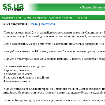
Подать Объявле
ОБЪЯВЛЕНИЯ
Недвижимость
:
Дома, хозяйства
:
Одесская область
: Продают
Текст обьявления
|
Фото
|
Контакты
Продается отличный 2-х этажный дом с цокольным этажом в Овидиополе - 3
отдельностоящий гостевой домик площадью 96 кв. м с кухней, подвалом и м
Дом с качественным евро ремонтом и с встроенной мебелью площадью 485 кв
Каждый этаж имеет по 143 кв/м. Дом может быть использован для проживани
В доме: 8 просторных комнат, 3 ванных комнаты, 2 кухни, 2 кабинета и гард
На цокольном этаже находиться:
1 тренажерный зал
2 бильярдная комната
3 парилка с небольшим бассейном
4 котельная комната.
К дому примыкает большой гараж на 2 машины 50 кв. м. Дом расположен н
дизайном. На территории есть гостевой домик площадью 96 кв. м с кухней, 
Если необходимо, предоставлю все дополнительные фотографии по запросу