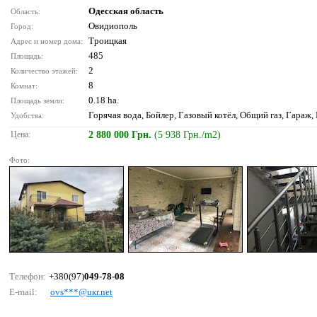
Одесская область
Область:
Овидиополь
Город:
Троицкая
Адрес и номер дома:
485
Площадь:
2
Количество этажей:
8
Комнат:
0.18 ha.
Площадь земли:
Горячая вода, Бойлер, Газовый котёл, Общий газ, Гараж,
Удобства:
Цена:
2 880 000 Грн.
(5 938 Грн./m2)
Фото:
Телефон:
+380(97)
049-78-08
E-mail:
оvs***@uкr.nеt