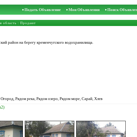
Подать Объявление
Мои Объявления
Поиск Объявле
я область
: Продают
ский район на берегу кременчугского водохранилища.
 Огород, Рядом река, Рядом озеро, Рядом море, Сарай, Хлев
m2)