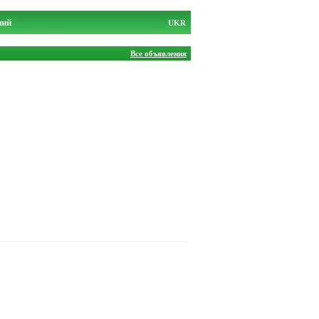
ний
UKR
Все объявления