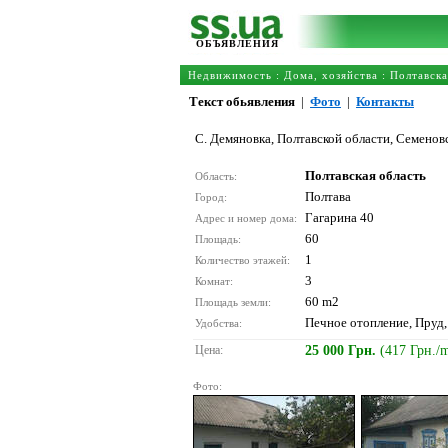
ОБЪЯВЛЕНИЯ
Недвижимость
:
Дома, хозяйства
:
Полтавска
Текст обьявления
|
Фото
|
Контакты
С. Демяновка, Полтавской области, Семенов
Полтавская область
Область:
Полтава
Город:
Гагарина 40
Адрес и номер дома:
60
Площадь:
1
Количество этажей:
3
Комнат:
60 m2
Площадь земли:
Печное отопление, Пруд,
Удобства:
Цена:
25 000 Грн.
(417 Грн./
Фото: