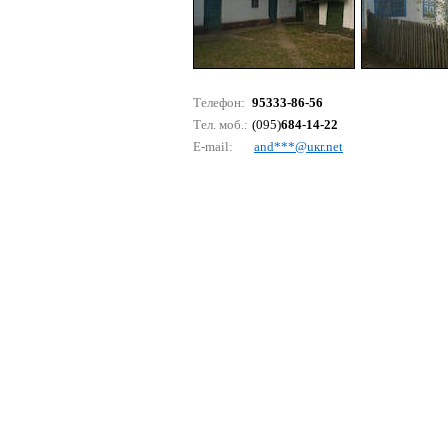
Телефон:
95333-86-56
Тел. моб.:
(095)
684-14-22
E-mail:
аnd***@uкr.nеt