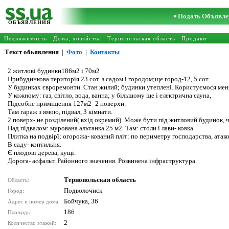
Подать Объявле
ОБЪЯВЛЕНИЯ
Недвижимость
:
Дома, хозяйства
:
Тернопольская область
: Продают
Текст обьявления
|
Фото
|
Контакты
2 житлові будинки186м2 і 70м2
Прибудинкова територія 23 сот. з садом і городом;ще город-12, 5 сот.
У будинках євроремонти. Стан жилий; будинки утеплені. Користуємося мен
У кожному: газ, світло, вода, ванна; у більшому ще і електрична сауна,
Підсобне приміщення 127м2- 2 поверхи.
Там гараж з ямою, підвал, 3 кімнати.
2 поверх- не розділений( вхід окремий). Може бути під житловий будинок, ч
Над підвалом: мурована альтанка 25 м2. Там: столи і лави- ковка.
Плитка на подвірї; огорожа- кований пліт: по периметру господарства, атакож
В саду- коптильня.
Є плодові дерева, кущі.
Дорога- асфальт. Районного значення. Розвинена інфраструктура.
Тернопольская область
Область:
Подволочиск
Город:
Бойчука, 36
Адрес и номер дома:
186
Площадь:
2
Количество этажей: