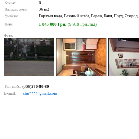
6
Комнат:
36 m2
Площадь земли:
Горячая вода, Газовый котёл, Гараж, Баня, Пруд, Огород,
Удобства:
Цена:
1 845 000 Грн.
(9 919 Грн./m2)
Фото:
Тел. моб.:
(066)
270-80-80
E-mail:
сhu***@gmаil.соm