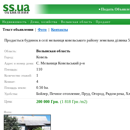
Подать Объявле
ОБЪЯВЛЕНИЯ
Недвижимость
:
Дома, хозяйства
:
Волынская область
: Продают
Текст обьявления
|
Фото
|
Контакты
Продається будинок в селі мельниця ковельського району земельна ділянка 50
Волынская область
Область:
Ковель
Город:
С. Мельниця Ковельський р-н
Адрес и номер дома:
110
Площадь:
1
Количество этажей:
4
Комнат:
0.50 ha.
Площадь земли:
Бойлер, Печное отопление, Пруд, Огород, Рядом река, Х
Удобства:
Цена:
200 000 Грн.
(1 818 Грн./m2)
Фото: