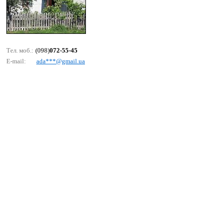
Тел. моб.:
(098)
072-55-45
E-mail:
аdа***@gmаil.uа