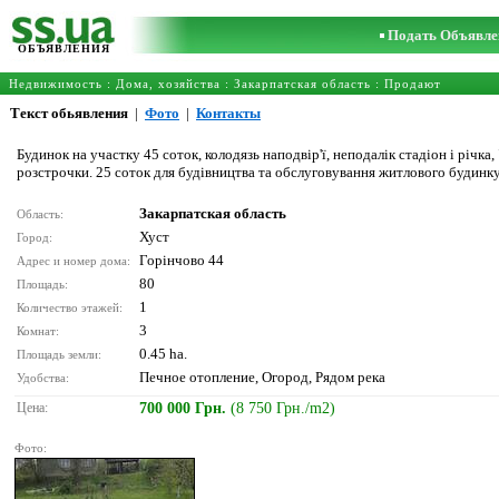
Подать Объявле
ОБЪЯВЛЕНИЯ
Недвижимость
:
Дома, хозяйства
:
Закарпатская область
: Продают
Текст обьявления
|
Фото
|
Контакты
Будинок на участку 45 соток, колодязь наподвір'ї, неподалік стадіон і річка
розстрочки. 25 соток для будівництва та обслуговування житлового будинку,
Закарпатская область
Область:
Хуст
Город:
Горінчово 44
Адрес и номер дома:
80
Площадь:
1
Количество этажей:
3
Комнат:
0.45 ha.
Площадь земли:
Печное отопление, Огород, Рядом река
Удобства:
Цена:
700 000 Грн.
(8 750 Грн./m2)
Фото: