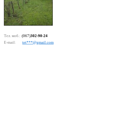
Тел. моб.:
(067)
302-90-24
E-mail:
tеt***@gmаil.соm