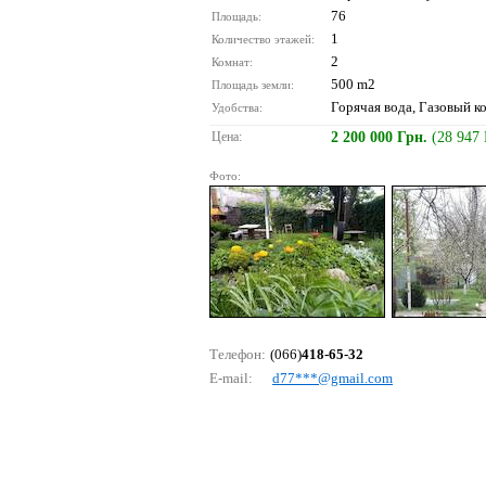
76
Площадь:
1
Количество этажей:
2
Комнат:
500 m2
Площадь земли:
Горячая вода, Газовый ко
Удобства:
Цена:
2 200 000 Грн.
(28 947
Фото:
Телефон:
(066)
418-65-32
E-mail:
d77***@gmаil.соm