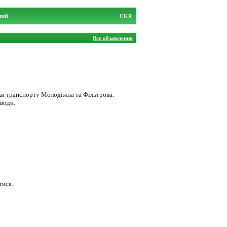
ний
UKR
Все объявления
инки транспорту Молодіжна та Фільтрова.
 води.
тися.