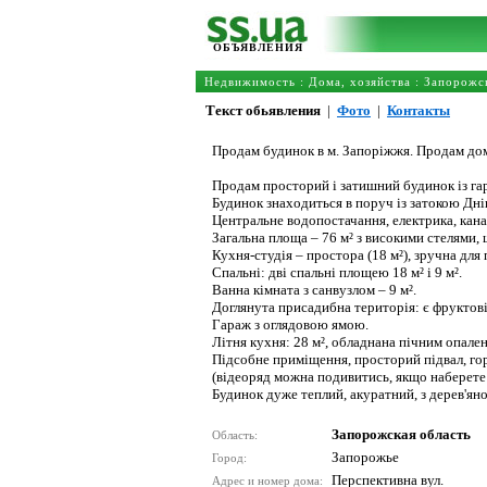
ОБЪЯВЛЕНИЯ
Недвижимость
:
Дома, хозяйства
:
Запорожск
Текст обьявления
|
Фото
|
Контакты
Продам будинок в м. Запоріжжя. Продам дом
Продам просторий і затишний будинок із га
Будинок знаходиться в поруч із затокою Дні
Центральне водопостачання, електрика, канал
Загальна площа – 76 м² з високими стелями,
Кухня-студія – простора (18 м²), зручна для
Спальні: дві спальні площею 18 м² і 9 м².
Ванна кімната з санвузлом – 9 м².
Доглянута присадибна територія: є фруктові 
Гараж з оглядовою ямою.
Літня кухня: 28 м², обладнана пічним опаленн
Підсобне приміщення, просторий підвал, го
(відеоряд можна подивитись, якщо наберете 
Будинок дуже теплий, акуратний, з дерев'ян
Запорожская область
Область:
Запорожье
Город:
Перспективна вул.
Адрес и номер дома: