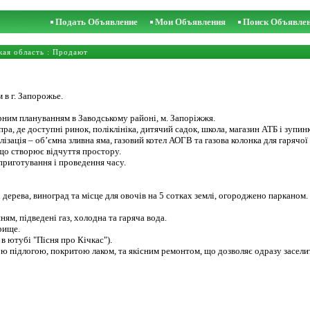
Подать Объявление
Мои Объявления
Поиск Объявле
ая область
: Продают
 в г. Запорожье.
рним плануванням в Заводському районі, м. Запоріжжя.
пра, де доступні ринок, поліклініка, дитячий садок, школа, магазин АТБ і зуп
ізація – об’ємна зливна яма, газовий котел АОГВ та газова колонка для гарячої
 що створює відчуття простору.
 приготування і проведення часу.
дерева, виноград та місце для овочів на 5 сотках землі, огороджено парканом.
ям, підведені газ, холодна та гаряча вода.
рище.
в ютубі "Пісня про Кічкас").
ою підлогою, покритою лаком, та якісним ремонтом, що дозволяє одразу засели