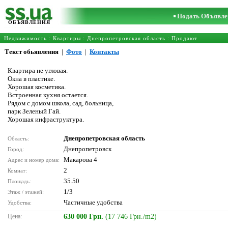
Подать Объявле
ОБЪЯВЛЕНИЯ
Недвижимость
:
Квартиры
:
Днепропетровская область
: Продают
Текст обьявления
|
Фото
|
Контакты
Квартира не угловая.
Окна в пластике.
Хорошая косметика.
Встроенная кухня остается.
Рядом с домом школа, сад, больница,
парк Зеленый Гай.
Хорошая инфраструктура.
Днепропетровская область
Область:
Днепропетровск
Город:
Макарова 4
Адрес и номер дома:
2
Комнат:
35.50
Площадь:
1/3
Этаж / этажей:
Частичные удобства
Удобства:
Цена:
630 000 Грн.
(17 746 Грн./m2)