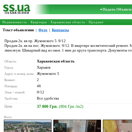
Подать Объявле
ОБЪЯВЛЕНИЯ
Недвижимость
:
Квартиры
:
Харьковская область
: Продают
Текст обьявления
|
Фото
|
Контакты
Продам 2к. кв пр. Жуковского 5. 9/12
Продам 2к. кв на пос. Жуковского. 9/12. В квартире косметический ремонт.
линолеум. Шикарный вид из окон. 1 мин до круга транспорта. Документы г
Харьковская область
Область:
Харьков
Город:
Жуковского 5
Адрес и номер дома:
2
Комнат:
46
Площадь:
9/12
Этаж / этажей:
Все удобства
Удобства:
Цена:
37 000 Грн.
(804 Грн./m2)
Фото: