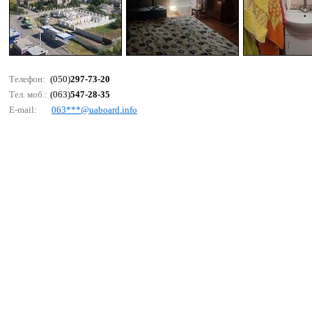
Телефон:
(050)
297-73-20
Тел. моб.:
(063)
547-28-35
E-mail:
063***@uаbоаrd.infо