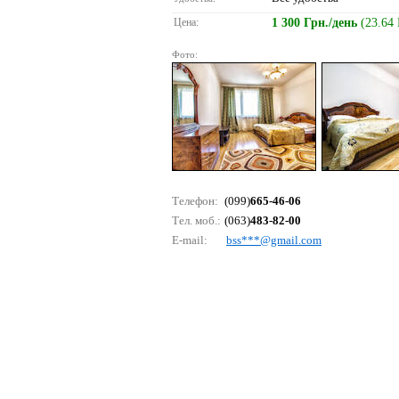
Цена:
1 300 Грн./день
(23.64
Фото:
Телефон:
(099)
665-46-06
Тел. моб.:
(063)
483-82-00
E-mail:
bss***@gmаil.соm