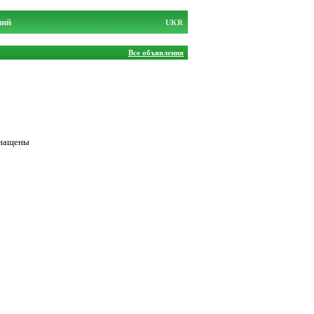
ний
UKR
Все объявления
снащены