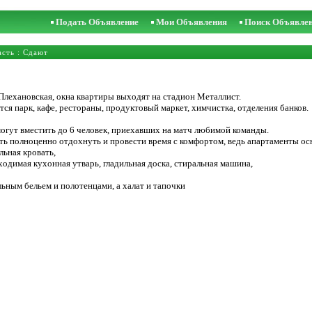
Подать Объявление
Мои Объявления
Поиск Объявле
асть
: Сдают
Плехановская, окна квартиры выходят на стадион Металлист.
ся парк, кафе, рестораны, продуктовый маркет, химчистка, отделения банков.
гут вместить до 6 человек, приехавших на матч любимой команды.
ть полноценно отдохнуть и провести время с комфортом, ведь апартаменты о
ьная кровать,
бходимая кухонная утварь, гладильная доска, стиральная машина,
ьным бельем и полотенцами, а халат и тапочки