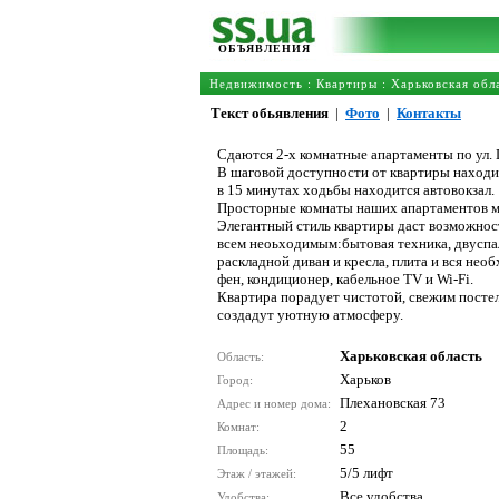
ОБЪЯВЛЕНИЯ
Недвижимость
:
Квартиры
:
Харьковская обл
Текст обьявления
|
Фото
|
Контакты
Сдаются 2-х комнатные апартаменты по ул. 
В шаговой доступности от квартиры находит
в 15 минутах ходьбы находится автовокзал.
Просторные комнаты наших апартаментов мо
Элегантный стиль квартиры даст возможнос
всем неоьходимым:бытовая техника, двуспал
раскладной диван и кресла, плита и вся нео
фен, кондиционер, кабельное TV и Wi-Fi.
Квартира порадует чистотой, свежим постел
создадут уютную атмосферу.
Харьковская область
Область:
Харьков
Город:
Плехановская 73
Адрес и номер дома:
2
Комнат:
55
Площадь:
5/5 лифт
Этаж / этажей:
Все удобства
Удобства: