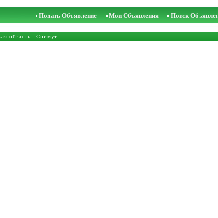
Подать Объявление
Мои Объявления
Поиск Объявле
ая область
: Снимут