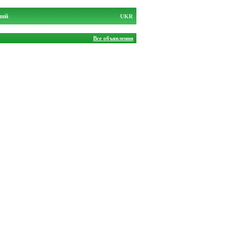
ний
UKR
Все объявления