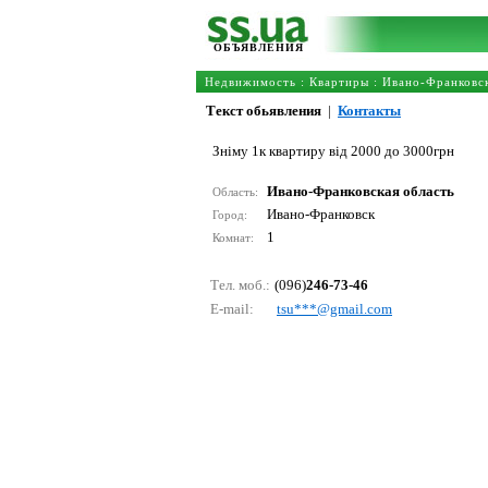
ОБЪЯВЛЕНИЯ
Недвижимость
:
Квартиры
:
Ивано-Франковск
Текст обьявления
|
Контакты
Зніму 1к квартиру від 2000 до 3000грн
Ивано-Франковская область
Область:
Ивано-Франковск
Город:
1
Комнат:
Тел. моб.:
(096)
246-73-46
E-mail:
tsu***@gmаil.соm