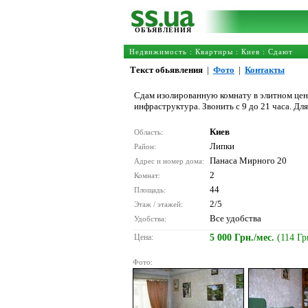
ОБЪЯВЛЕНИЯ
Недвижимость
:
Квартиры
:
Киев
: Сдают
Текст обьявления
|
Фото
|
Контакты
Сдам изолированную комнату в элитном цент
инфраструктура. Звонить с 9 до 21 часа. Для
Киев
Область:
Липки
Район:
Панаса Мирного 20
Адрес и номер дома:
2
Комнат:
44
Площадь:
2/5
Этаж / этажей:
Все удобства
Удобства:
Цена:
5 000 Грн./мес.
(114 Гр
Фото: