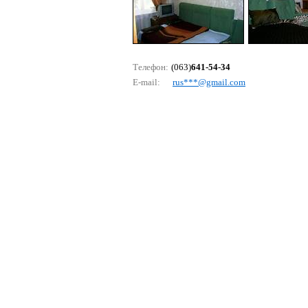
Телефон:
(063)
641-54-34
E-mail:
rus***@gmаil.соm