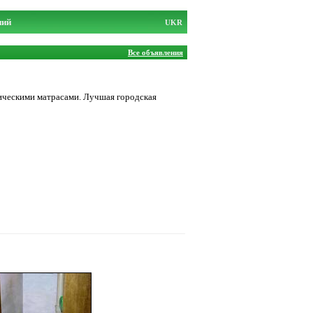
ний
UKR
Все объявления
дическими матрасами. Лучшая городская