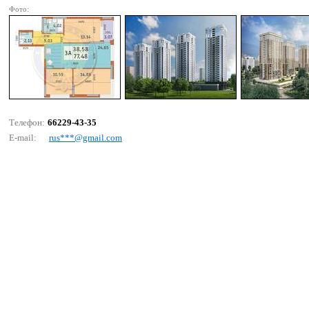
Фото:
Телефон:
66229-43-35
E-mail:
rus***@gmаil.соm