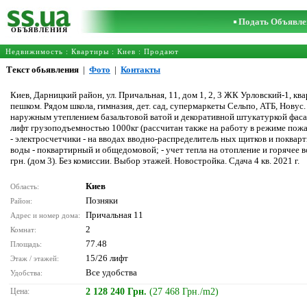
Подать Объявле
ОБЪЯВЛЕНИЯ
Недвижимость
:
Квартиры
:
Киев
: Продают
Текст обьявления
|
Фото
|
Контакты
Киев, Дарницкий район, ул. Причальная, 11, дом 1, 2, 3 ЖК Урловский-1, квар
пешком. Рядом школа, гимназия, дет. сад, супермаркеты Сельпо, АТБ, Новус
наружным утеплением базальтовой ватой и декоративной штукатуркой фасад
лифт грузоподъемностью 1000кг (рассчитан также на работу в режиме пожар
- электросчетчики - на вводах вводно-распределитель ных щитков и поквар
воды - поквартирный и общедомовой; - учет тепла на отопление и горячее 
грн. (дом 3). Без комиссии. Выбор этажей. Новостройка. Сдача 4 кв. 2021 г.
Киев
Область:
Позняки
Район:
Причальная 11
Адрес и номер дома:
2
Комнат:
77.48
Площадь:
15/26 лифт
Этаж / этажей:
Все удобства
Удобства:
Цена:
2 128 240 Грн.
(27 468 Грн./m2)