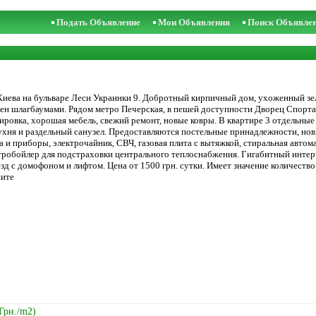
Подать Объявление
Мои Объявления
Поиск Объявле
 Киева на бульваре Леси Украинки 9. Добротный кирпичный дом, ухоженный зе
чен шлагбаумами. Рядом метро Печерская, в пешей доступности Дворец Спорта,
ровка, хорошая мебель, свежий ремонт, новые ковры. В квартире 3 отдельные 
ухня и раздельный санузел. Предоставляются постельные принадлежности, нов
да и приборы, электрочайник, СВЧ, газовая плита с вытяжкой, стиральная авто
тробойлер для подстраховки центрального теплоснабжения. Гигабитный интерн
зд с домофоном и лифтом. Цена от 1500 грн. сутки. Имеет значение количество
ните
 Грн./m2)