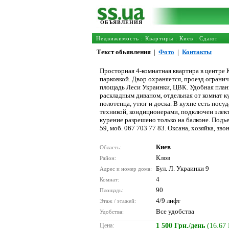
ОБЪЯВЛЕНИЯ
Недвижимость
:
Квартиры
:
Киев
: Сдают
Текст обьявления
|
Фото
|
Контакты
Просторная 4-комнатная квартира в центре
парковкой. Двор охраняется, проезд ограни
площадь Леси Украинки, ЦВК. Удобная плани
раскладным диваном, отдельная от комнат к
полотенца, утюг и доска. В кухне есть посу
техникой, кондиционерами, подключен элек
курение разрешено только на балконе. Подье
59, моб. 067 703 77 83. Оксана, хозяйка, зво
Киев
Область:
Клов
Район:
Бул. Л. Украинки 9
Адрес и номер дома:
4
Комнат:
90
Площадь:
4/9 лифт
Этаж / этажей:
Все удобства
Удобства:
Цена:
1 500 Грн./день
(16.67