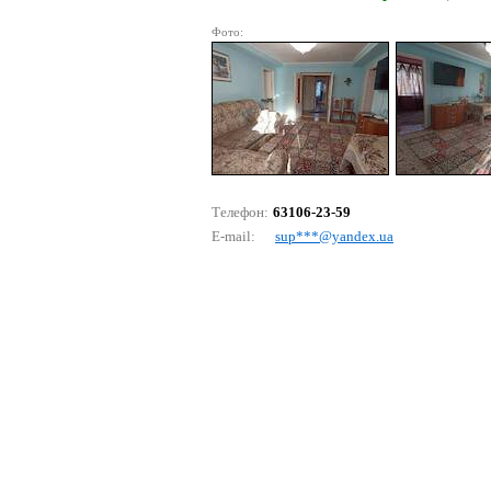
Фото:
Телефон:
63106-23-59
E-mail:
suр***@yаndех.uа