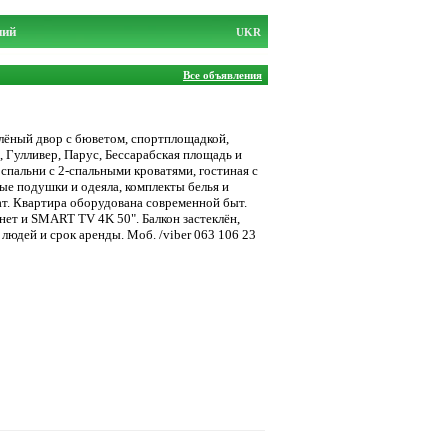
ний
UKR
Все объявления
лёный двор с бюветом, спортплощадкой,
 Гулливер, Парус, Бессарабская площадь и
спальни с 2-спальными кроватями, гостиная с
ые подушки и одеяла, комплекты белья и
мат. Квартира оборудована современной быт.
ет и SMART TV 4K 50". Балкон застеклён,
 людей и срок аренды. Моб. /viber 063 106 23