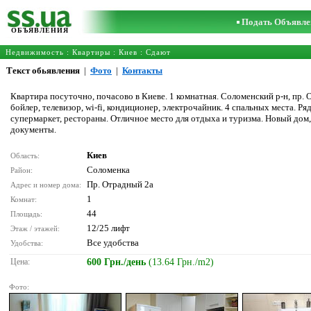
Подать Объявле
ОБЪЯВЛЕНИЯ
Недвижимость
:
Квартиры
:
Киев
: Сдают
Текст обьявления
|
Фото
|
Контакты
Квартира посуточно, почасово в Киеве. 1 комнатная. Соломенский р-н, пр. О
бойлер, телевизор, wi-fi, кондиционер, электрочайник. 4 спальных места. 
супермаркет, рестораны. Отличное место для отдыха и туризма. Новый дом, 
документы.
Киев
Область:
Соломенка
Район:
Пр. Отрадный 2а
Адрес и номер дома:
1
Комнат:
44
Площадь:
12/25 лифт
Этаж / этажей:
Все удобства
Удобства:
Цена:
600 Грн./день
(13.64 Грн./m2)
Фото: