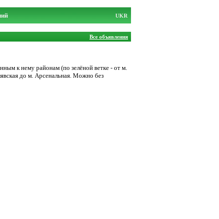
ний
UKR
Все объявления
ным к нему районам (по зелёной ветке - от м.
лявская до м. Арсенальная. Можно без