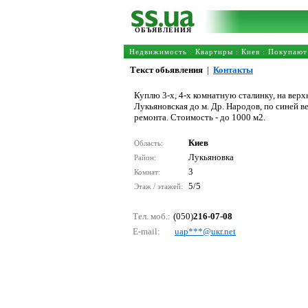
ОБЪЯВЛЕНИЯ
Недвижимость
:
Квартиры
:
Киев
: Покупают
Текст обьявления
|
Контакты
Куплю 3-х, 4-х комнатную сталинку, на верх
Лукьяновская до м. Др. Народов, по синей в
ремонта. Стоимость - до 1000 м2.
Киев
Область:
Лукьяновка
Район:
3
Комнат:
5/5
Этаж / этажей:
Тел. моб.:
(050)
216-07-08
E-mail:
uар***@uкr.nеt