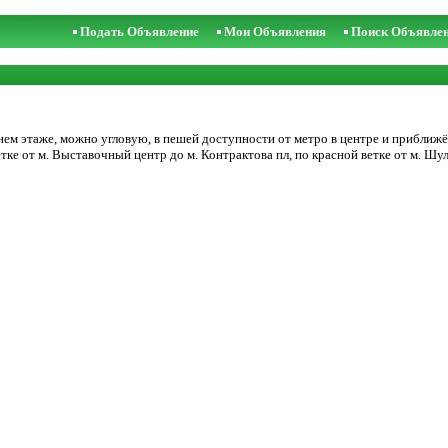
Подать Объявление
Мои Объявления
Поиск Объявле
нем этаже, можно угловую, в пешей доступности от метро в центре и приближён
етке от м. Выставочный центр до м. Контрактова пл, по красной ветке от м. Шу