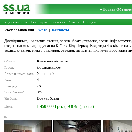
Подать Объявле
ОБЪЯВЛЕНИЯ
Недвижимость
:
Квартиры
:
Киевская область
: Продают
Текст обьявления
|
Фото
|
Контакты
Дослідницьке, - містечко вчених, зелене, благоустроєне, розвн. інфраструкту
озеро з пляжем, маршрутки на Київ та Білу Церкву. Квартира 4-х кімнатна, 7
технікою автон. електр опалення, середня, газ плита, лінолеум, просторна при
Киевская область
Область:
Дослидницкое
Город:
Ученних 7
Адрес и номер дома:
4
Комнат:
76
Площадь:
3/5
Этаж / этажей:
Все удобства
Удобства:
Цена:
1 450 000 Грн.
(19 079 Грн./m2)
Фото: