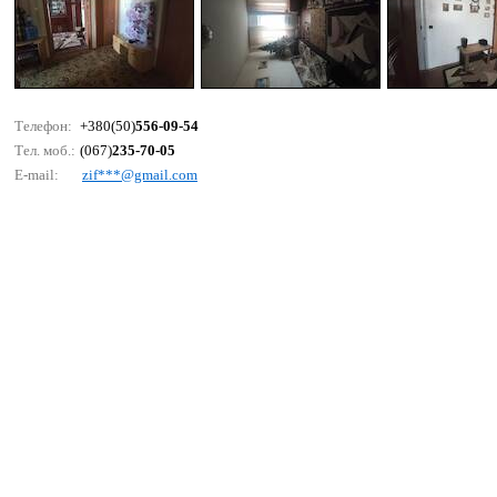
Телефон:
+380(50)
556-09-54
Тел. моб.:
(067)
235-70-05
E-mail:
zif***@gmаil.соm