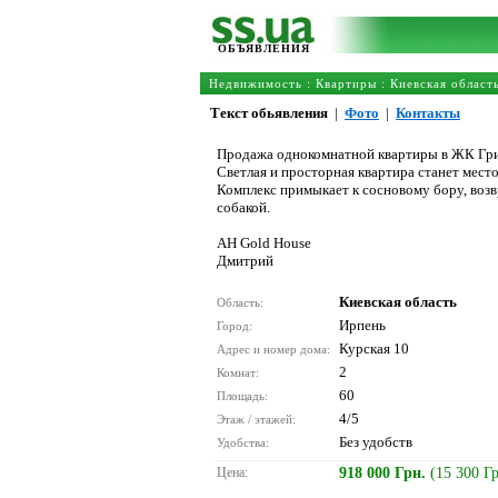
ОБЪЯВЛЕНИЯ
Недвижимость
:
Квартиры
:
Киевская област
Текст обьявления
|
Фото
|
Контакты
Продажа однокомнатной квартиры в ЖК Гри
Светлая и просторная квартира станет мест
Комплекс примыкает к сосновому бору, возв
собакой.
АН Gold House
Дмитрий
Киевская область
Область:
Ирпень
Город:
Курская 10
Адрес и номер дома:
2
Комнат:
60
Площадь:
4/5
Этаж / этажей:
Без удобств
Удобства:
Цена:
918 000 Грн.
(15 300 Г