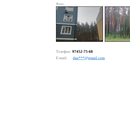
Фото:
Телефон:
97452-75-68
E-mail:
dкр***@gmаil.соm