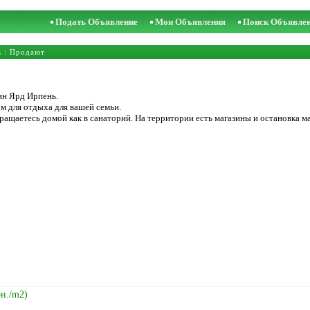
Подать Объявление
Мои Объявления
Поиск Объявле
ь
: Продают
н Ярд Ирпень.
ом для отдыха для вашей семьи.
ращаетесь домой как в санаторий. На территории есть магазины и остановка м
рн./m2)