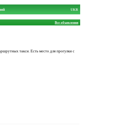
ний
UKR
Все объявления
аршрутных такси. Есть место для прогулки с