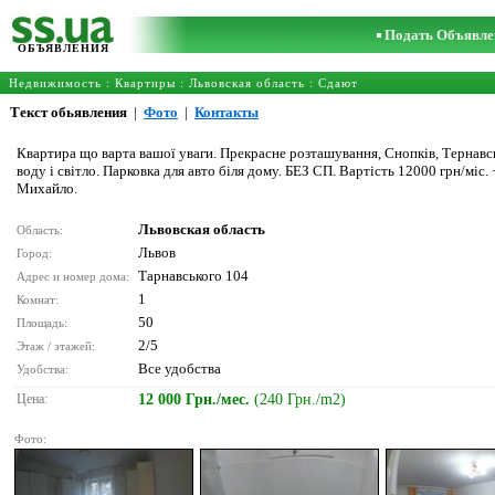
Подать Объявле
ОБЪЯВЛЕНИЯ
Недвижимость
:
Квартиры
:
Львовская область
: Сдают
Текст обьявления
|
Фото
|
Контакты
Квартира що варта вашої уваги. Прекрасне розташування, Снопків, Тернавс
воду і світло. Парковка для авто біля дому. БЕЗ СП. Вартість 12000 грн/міс.
Михайло.
Львовская область
Область:
Львов
Город:
Тарнавського 104
Адрес и номер дома:
1
Комнат:
50
Площадь:
2/5
Этаж / этажей:
Все удобства
Удобства:
Цена:
12 000 Грн./мес.
(240 Грн./m2)
Фото: