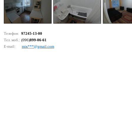
Телефон:
97245-13-00
Тел. моб.:
(096)
899-06-61
E-mail:
miк***@gmаil.соm