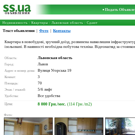
Подать Объявле
ОБЪЯВЛЕНИЯ
Недвижимость
:
Квартиры
:
Львовская область
: Сдают
Текст обьявления
|
Фото
|
Контакты
Квартира в новобудові, зручний доїзд, розвинена навколишня інфраструктура
ізольовані. В наявності необхідна побутова техніка. Відеонагляд за стоянко
Львовская область
Область:
Львов
Город:
Вулиця Угорська 19
Адрес и номер дома:
3
Комнат:
70
Площадь:
5/6 лифт
Этаж / этажей:
Все удобства
Удобства:
Цена:
8 000 Грн./мес.
(114 Грн./m2)
Фото: