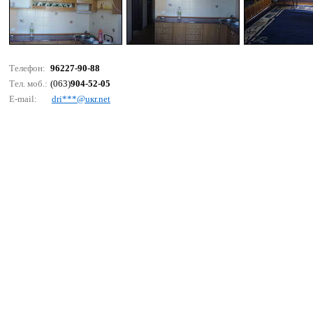
Телефон:
96227-90-88
Тел. моб.:
(063)
904-52-05
E-mail:
dri***@uкr.nеt