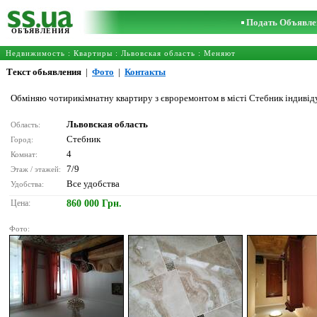
Подать Объявле
ОБЪЯВЛЕНИЯ
Недвижимость
:
Квартиры
:
Львовская область
: Меняют
Текст обьявления
|
Фото
|
Контакты
Обміняю чотирикімнатну квартиру з євроремонтом в місті Стебник індивіду
Львовская область
Область:
Стебник
Город:
4
Комнат:
7/9
Этаж / этажей:
Все удобства
Удобства:
Цена:
860 000 Грн.
Фото: