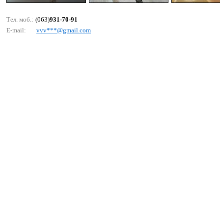
Тел. моб.:
(063)
931-70-91
E-mail:
vvv***@gmаil.соm