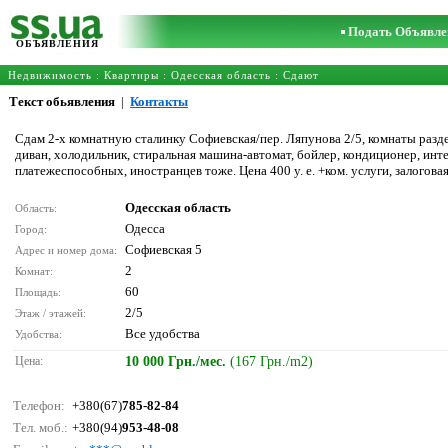
Подать Объявле
ОБЪЯВЛЕНИЯ
Недвижимость
:
Квартиры
:
Одесская область
: Сдают
Текст обьявления
|
Контакты
Сдам 2-х комнатную сталинку Софиевская/пер. Ляпунова 2/5, комнаты разде
диван, холодильник, стиральная машина-автомат, бойлер, кондиционер, инте
платежеспособных, иностранцев тоже. Цена 400 у. е. +ком. услуги, залогова
Одесская область
Область:
Одесса
Город:
Софиевская 5
Адрес и номер дома:
2
Комнат:
60
Площадь:
2/5
Этаж / этажей:
Все удобства
Удобства:
Цена:
10 000 Грн./мес.
(167 Грн./m2)
Телефон:
+380(67)
785-82-84
Тел. моб.:
+380(94)
953-48-08