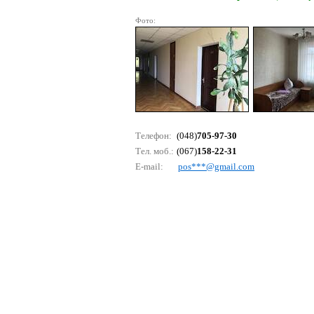
Фото:
Телефон:
(048)
705-97-30
Тел. моб.:
(067)
158-22-31
E-mail:
роs***@gmаil.соm