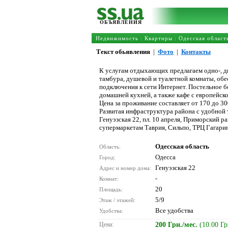
ОБЪЯВЛЕНИЯ
Недвижимость
:
Квартиры
:
Одесская област
Текст обьявления
|
Фото
|
Контакты
К услугам отдыхающих предлагаем одно-, д
тамбура, душевой и туалетной комнаты, об
подключения к сети Интернет. Постельное б
домашней кухней, а также кафе с европейско
Цена за проживание составляет от 170 до 30
Развитая инфраструктура района с удобной 
Генуэзская 22, пл. 10 апреля, Приморский р
супермаркетам Таврия, Сильпо, ТРЦ Гагарин
Одесская область
Область:
Одесса
Город:
Генуэзская 22
Адрес и номер дома:
-
Комнат:
20
Площадь:
5/9
Этаж / этажей:
Все удобства
Удобства:
Цена:
200 Грн./мес.
(10.00 Г