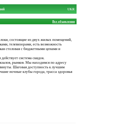
ний
UKR
Все объявления
блоки, состоящие из двух жилых помещений,
ами, телевизорами, есть возможность
ская столовая с бюджетными ценами и
п действует система скидок.
окзалов, рынков. Мы находимся по адресу
 2 минуты. Шаговая доступность к лучшим
учшие ночные клубы города, трасса здоровья