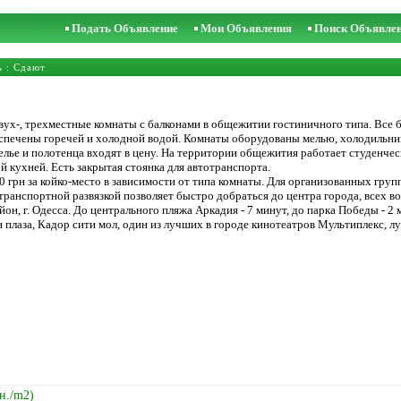
Подать Объявление
Мои Объявления
Поиск Объявле
ь
: Сдают
вух-, трехместные комнаты с балконами в общежитии гостиничного типа. Все 
еспечены горечей и холодной водой. Комнаты оборудованы мелью, холодильник
елье и полотенца входят в цену. На территории общежития работает студенче
й кухней. Есть закрытая стоянка для автотранспорта.
0 грн за койко-место в зависимости от типа комнаты. Для организованных груп
транспортной развязкой позволяет быстро добраться до центра города, всех в
айон, г. Одесса. До центрального пляжа Аркадия - 7 минут, до парка Победы -
 плаза, Кадор сити мол, один из лучших в городе кинотеатров Мультиплекс, л
рн./m2)