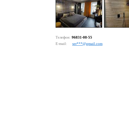
Телефон:
96831-08-55
E-mail:
sеr***@gmаil.соm