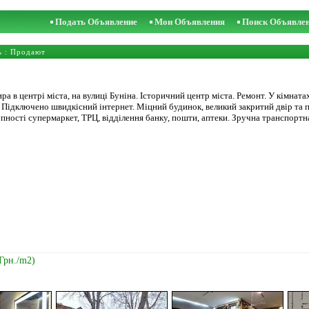
Подать Объявление
Мои Объявления
Поиск Объявле
ь
: Продают
 в центрі міста, на вулиці Буніна. Історичний центр міста. Ремонт. У кімнатах 
р. Підключено швидкісний інтернет. Міцний будинок, великий закритий двір та 
пності супермаркет, ТРЦ, відділення банку, пошти, аптеки. Зручна транспортн
 Грн./m2)