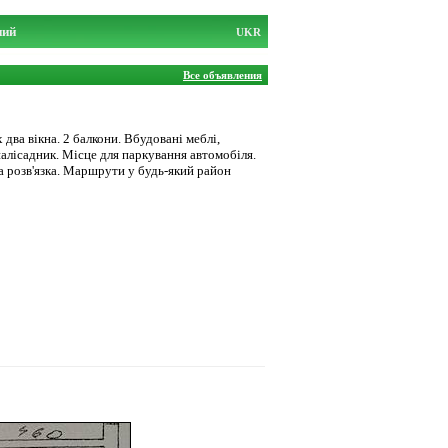
ний
UKR
Все объявления
два вікна. 2 балкони. Вбудовані меблі,
палісадник. Місце для паркування автомобіля.
а розв'язка. Маршрути у будь-який район