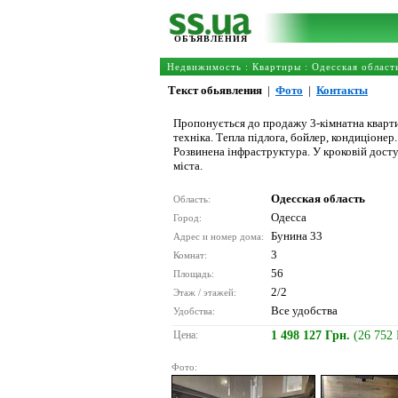
ОБЪЯВЛЕНИЯ
Недвижимость
:
Квартиры
:
Одесская област
Текст обьявления
|
Фото
|
Контакты
Пропонується до продажу 3-кімнатна квартира
техніка. Тепла підлога, бойлер, кондиціоне
Розвинена інфраструктура. У кроковій досту
міста.
Одесская область
Область:
Одесса
Город:
Бунина 33
Адрес и номер дома:
3
Комнат:
56
Площадь:
2/2
Этаж / этажей:
Все удобства
Удобства:
Цена:
1 498 127 Грн.
(26 752
Фото: