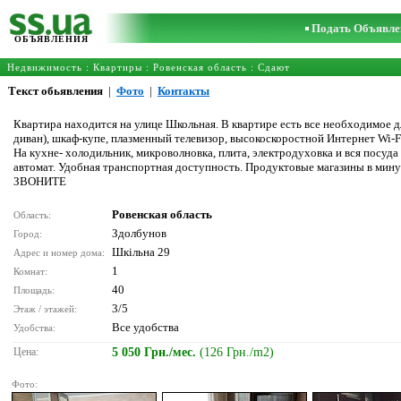
Подать Объявле
ОБЪЯВЛЕНИЯ
Недвижимость
:
Квартиры
:
Ровенская область
: Сдают
Текст обьявления
|
Фото
|
Контакты
Квартира находится на улице Школьная. В квартире есть все необходимое 
диван), шкаф-купе, плазменный телевизор, высокоскоростной Интернет Wi-Fi
На кухне- холодильник, микроволновка, плита, электродуховка и вся посуд
автомат. Удобная транспортная доступность. Продуктовые магазины в мину
ЗВОНИТЕ
Ровенская область
Область:
Здолбунов
Город:
Шкільна 29
Адрес и номер дома:
1
Комнат:
40
Площадь:
3/5
Этаж / этажей:
Все удобства
Удобства:
Цена:
5 050 Грн./мес.
(126 Грн./m2)
Фото: