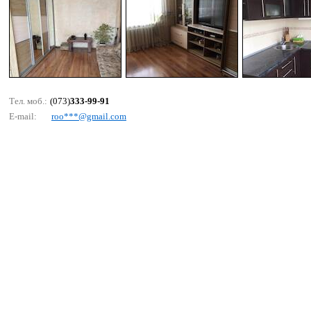
Тел. моб.:
(073)
333-99-91
E-mail:
rоо***@gmаil.соm