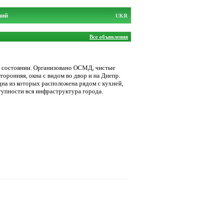
ний
UKR
Все объявления
м состоянии. Организовано ОСМД, чистые
оронняя, окна с видом во двор и на Днепр.
дна из которых расположена рядом с кухней,
тупности вся инфраструктура города.