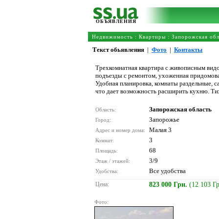
ОБЪЯВЛЕНИЯ
Недвижимость
:
Квартиры
:
Запорожская обл
Текст обьявления
|
Фото
|
Контакты
Трехкомнатная квартира с живописным вид
подъезды с ремонтом, ухоженная придомовая
Удобная планировка, комнаты раздельные, с
что дает возможность расширить кухню. Тих
Запорожская область
Область:
Запорожье
Город:
Малая 3
Адрес и номер дома:
3
Комнат:
68
Площадь:
3/9
Этаж / этажей:
Все удобства
Удобства:
Цена:
823 000 Грн.
(12 103 Г
Фото: