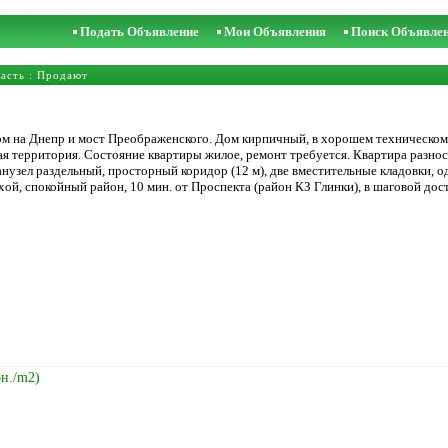
Подать Объявление
Мои Объявления
Поиск Объявле
асть
: Продают
ом на Днепр и мост Преображенского. Дом кирпичный, в хорошем техническо
 территория. Состояние квартиры жилое, ремонт требуется. Квартира разност
анузел раздельный, просторный коридор (12 м), две вместительные кладовки, о
ой, спокойный район, 10 мин. от Проспекта (район КЗ Глинки), в шаговой дос
рн./m2)