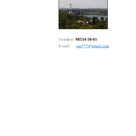
Телефон:
98554-50-61
E-mail:
окs***@gmаil.соm