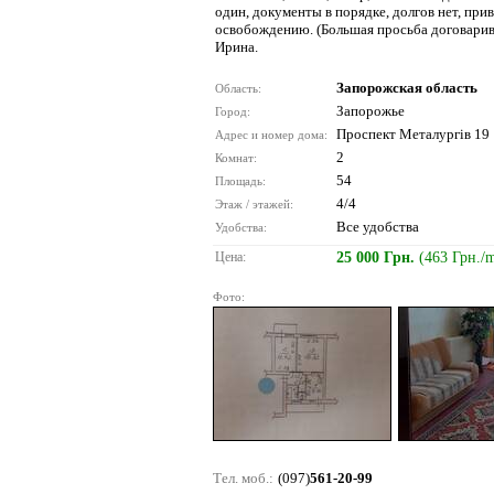
один, документы в порядке, долгов нет, прив
освобождению. (Большая просьба договарива
Ирина.
Запорожская область
Область:
Запорожье
Город:
Проспект Металургів 19
Адрес и номер дома:
2
Комнат:
54
Площадь:
4/4
Этаж / этажей:
Все удобства
Удобства:
Цена:
25 000 Грн.
(463 Грн./
Фото:
Тел. моб.:
(097)
561-20-99