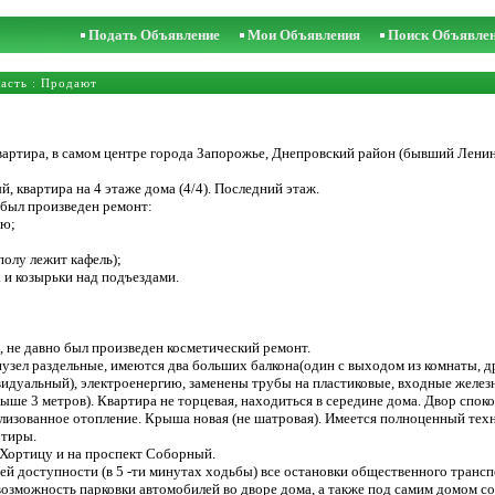
Подать Объявление
Мои Объявления
Поиск Объявле
асть
: Продают
вартира, в самом центре города Запорожье, Днепровский район (бывший Ленин
 квартира на 4 этаже дома (4/4). Последний этаж.
 был произведен ремонт:
ую;
полу лежит кафель);
 и козырьки над подъездами.
е, не давно был произведен косметический ремонт.
узел раздельные, имеются два больших балкона(один с выходом из комнаты, др
дивидуальный), электроенергию, заменены трубы на пластиковые, входные желез
свыше 3 метров). Квартира не торцевая, находиться в середине дома. Двор спо
лизованное отопление. Крыша новая (не шатровая). Имеется полноценный техн
ртиры.
 Хортицу и на проспект Соборный.
й доступности (в 5 -ти минутах ходьбы) все остановки общественного транспо
ть возможность парковки автомобилей во дворе дома, а также под самим домом 