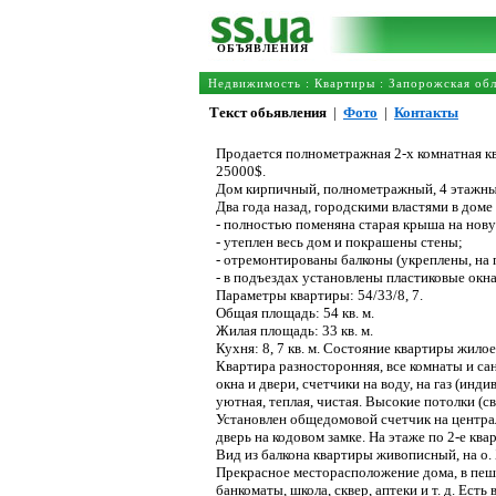
ОБЪЯВЛЕНИЯ
Недвижимость
:
Квартиры
:
Запорожская обл
Текст обьявления
|
Фото
|
Контакты
Продается полнометражная 2-х комнатная к
25000$.
Дом кирпичный, полнометражный, 4 этажный,
Два года назад, городскими властями в доме
- полностью поменяна старая крыша на нов
- утеплен весь дом и покрашены стены;
- отремонтированы балконы (укреплены, на 
- в подъездах установлены пластиковые окна
Параметры квартиры: 54/33/8, 7.
Общая площадь: 54 кв. м.
Жилая площадь: 33 кв. м.
Кухня: 8, 7 кв. м. Состояние квартиры жило
Квартира разносторонняя, все комнаты и сан
окна и двери, счетчики на воду, на газ (ин
уютная, теплая, чистая. Высокие потолки (
Установлен общедомовой счетчик на центра
дверь на кодовом замке. На этаже по 2-е ква
Вид из балкона квартиры живописный, на о.
Прекрасное месторасположение дома, в пеше
банкоматы, школа, сквер, аптеки и т. д. Ес