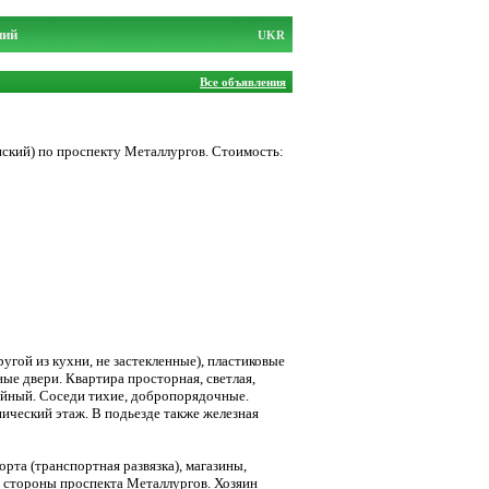
ний
UKR
Все объявления
ский) по проспекту Металлургов. Стоимость:
угой из кухни, не застекленные), пластиковые
ные двери. Квартира просторная, светлая,
койный. Соседи тихие, добропорядочные.
ический этаж. В подьезде также железная
рта (транспортная развязка), магазины,
со стороны проспекта Металлургов. Хозяин