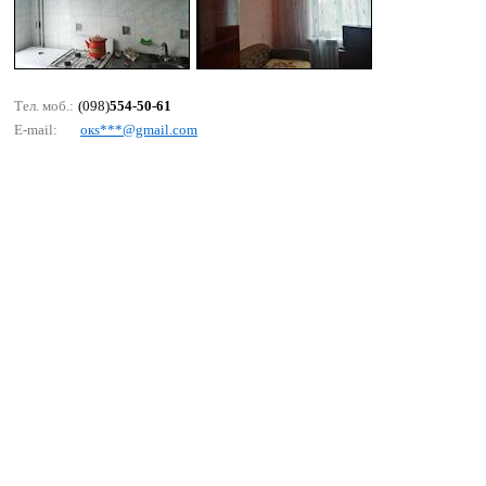
Тел. моб.:
(098)
554-50-61
E-mail:
окs***@gmаil.соm