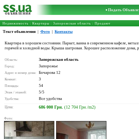
Подать Объявле
ОБЪЯВЛЕНИЯ
Недвижимость
:
Квартиры
:
Запорожская область
: Продают
Текст обьявления
|
Фото
|
Контакты
Квартира в хорошем состоянии. Паркет, ванна в современном кафеле, мета
горячей и холодной воды. Крыша шатровая. Хорошее расположение дома, ря
Запорожская область
Область:
Запорожье
Город:
Бочарова 12
Адрес и номер дома:
3
Комнат:
54
Площадь:
5/5
Этаж / этажей:
Все удобства
Удобства:
Цена:
686 000 Грн.
(12 704 Грн./m2)
Фото: