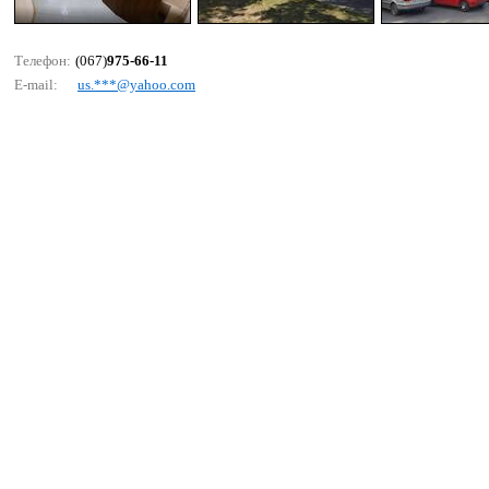
Телефон:
(067)
975-66-11
E-mail:
us.***@yаhоо.соm