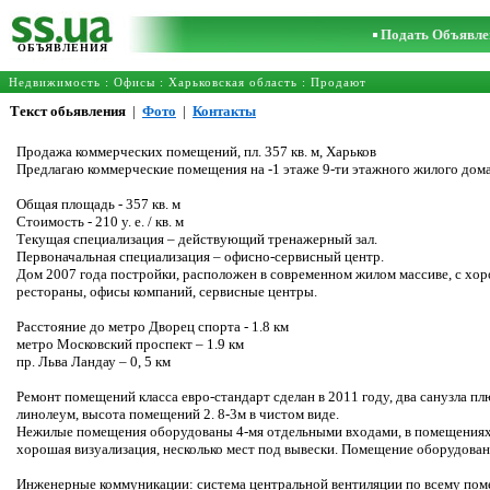
Подать Объявле
ОБЪЯВЛЕНИЯ
Недвижимость
:
Офисы
:
Харьковская область
: Продают
Текст обьявления
|
Фото
|
Контакты
Продажа коммерческих помещений, пл. 357 кв. м, Харьков
Предлагаю коммерческие помещения на -1 этаже 9-ти этажного жилого дома
Общая площадь - 357 кв. м
Стоимость - 210 у. е. / кв. м
Текущая специализация – действующий тренажерный зал.
Первоначальная специализация – офисно-сервисный центр.
Дом 2007 года постройки, расположен в современном жилом массиве, с хор
рестораны, офисы компаний, сервисные центры.
Расстояние до метро Дворец спорта - 1.8 км
метро Московский проспект – 1.9 км
пр. Льва Ландау – 0, 5 км
Ремонт помещений класса евро-стандарт сделан в 2011 году, два санузла п
линолеум, высота помещений 2. 8-3м в чистом виде.
Нежилые помещения оборудованы 4-мя отдельными входами, в помещениях ес
хорошая визуализация, несколько мест под вывески. Помещение оборудован
Инженерные коммуникации: система центральной вентиляции по всему помещ