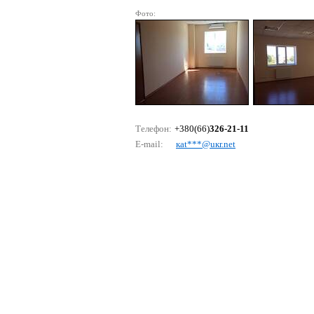
Фото:
Телефон:
+380(66)
326-21-11
E-mail:
каt***@uкr.nеt