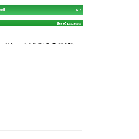
ний
UKR
Все объявления
стены окрашены, металлопластиковые окна,