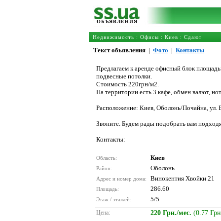
ОБЪЯВЛЕНИЯ
Недвижимость
:
Офисы
:
Киев
: Сдают
Текст обьявления
|
Фото
|
Контакты
Предлагаем к аренде офисный блок площадью 
подвесные потолки.
Стоимость 220грн/м2.
На территории есть 3 кафе, обмен валют, но
Расположение: Киев, Оболонь/Почайна, ул. В
Звоните. Будем рады подобрать вам подход
Контакты:
Киев
Область:
Оболонь
Район:
Винокентия Хвойки 21
Адрес и номер дома:
286.60
Площадь:
5/5
Этаж / этажей:
Цена:
220 Грн./мес.
(0.77 Грн