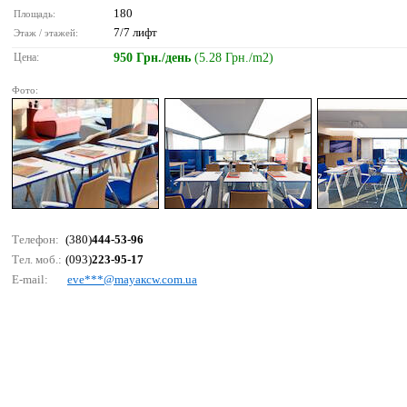
180
Площадь:
7/7 лифт
Этаж / этажей:
Цена:
950 Грн./день
(5.28 Грн./m2)
Фото:
Телефон:
(380)
444-53-96
Тел. моб.:
(093)
223-95-17
E-mail:
еvе***@mаyаксw.соm.uа