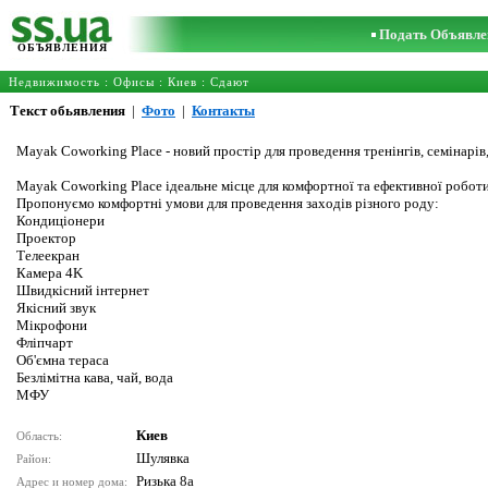
Подать Объявле
ОБЪЯВЛЕНИЯ
Недвижимость
:
Офисы
:
Киев
: Сдают
Текст обьявления
|
Фото
|
Контакты
Мayak Coworking Place - новий простір для проведення тренінгів, семінарів,
Мayak Coworking Place ідеальне місце для комфортної та ефективної роботи 
Пропонуємо комфортні умови для проведення заходів різного роду:
Кондиціонери
Проектор
Телеекран
Камера 4K
Швидкісний інтернет
Якісний звук
Мікрофони
Фліпчарт
Об'ємна тераса
Безлімітна кава, чай, вода
МФУ
Киев
Область:
Шулявка
Район:
Ризька 8а
Адрес и номер дома: