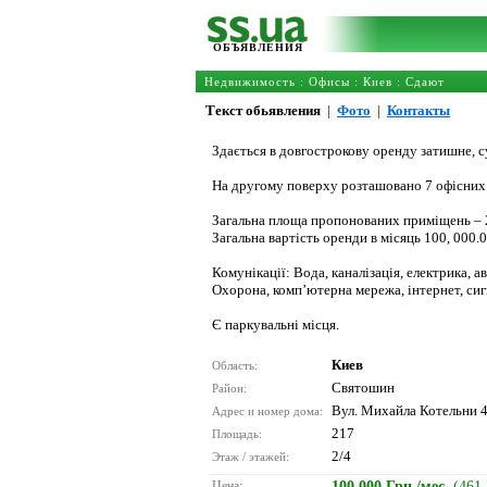
ОБЪЯВЛЕНИЯ
Недвижимость
:
Офисы
:
Киев
: Сдают
Текст обьявления
|
Фото
|
Контакты
Здається в довгострокову оренду затишне, 
На другому поверху розташовано 7 офісних к
Загальна площа пропонованих приміщень – 21
Загальна вартість оренди в місяць 100, 000.
Комунікації: Вода, каналізація, електрика, 
Охорона, комп’ютерна мережа, інтернет, сиг
Є паркувальні місця.
Киев
Область:
Святошин
Район:
Вул. Михайла Котельни 
Адрес и номер дома:
217
Площадь:
2/4
Этаж / этажей:
Цена:
100 000 Грн./мес.
(461