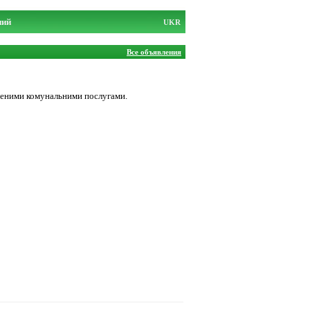
ний
UKR
Все объявления
юченими комунальними послугами.