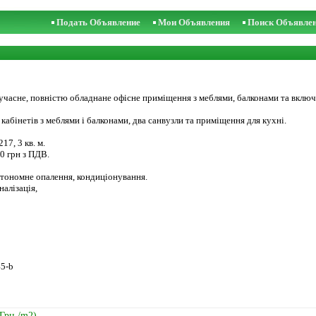
Подать Объявление
Мои Объявления
Поиск Объявле
сучасне, повністю обладнане офісне приміщення з меблями, балконами та вкл
абінетів з меблями і балконами, два санвузли та приміщення для кухні.
7, 3 кв. м.
00 грн з ПДВ.
автономне опалення, кондиціонування.
налізація,
45-b
 Грн./m2)