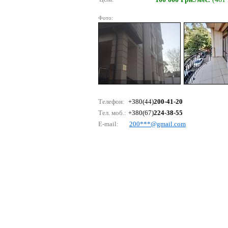
Фото:
Телефон:
+380(44)
200-41-20
Тел. моб.:
+380(67)
224-38-55
E-mail:
200***@gmаil.соm